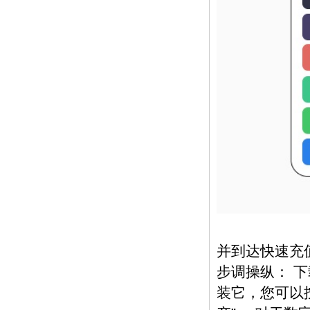
并到达快速充值
步调操纵： 
装它，您可以