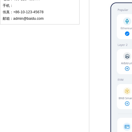
手机：
传真：+86-10-123-45678
邮箱：admin@baidu.com