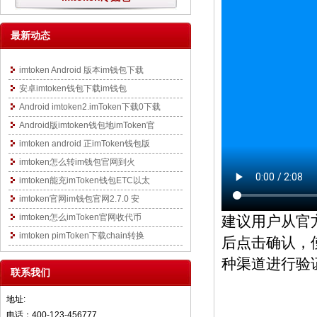
最新动态
imtoken Android 版本im钱包下载
安卓imtoken钱包下载im钱包
Android imtoken2.imToken下载0下载
Android版imtoken钱包地imToken官
imtoken android 正imToken钱包版
imtoken怎么转im钱包官网到火
imtoken能充imToken钱包ETC以太
imtoken官网im钱包官网2.7.0 安
imtoken怎么imToken官网收代币
建议用户从官
imtoken pimToken下载chain转换
后点击确认，使
种渠道进行验证
联系我们
地址:
电话：400-123-456777