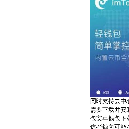
同时支持去中心
需要下载并安装
包安卓钱包下
这些钱包可能