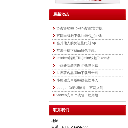
最新动态
tp钱包apimToken钱包p官方版
官网im钱包下载im钱包_(im钱
当其他人的凭证呈此刻 Ap
苹果手机下载im钱包下载t
imtoken转账EIH(imim钱包Token转
下载并安装美图im钱包下载
世界著名品牌im下载男士钱
小狐狸安卓版im钱包软件入
Ledger 助记词被导im官网入到
vtoken安卓im钱包下载介绍
联系我们
地址:
电话：400-123-456777