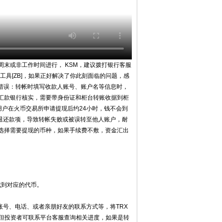
末或非工作时间进行， KSM，建议拨打银行客服
点工具[ZB]，如果正好解决了你此刻面临的问题，感
信息错误：转帐时填写收款人账号、账户名等信息时，
汇款银行核实，需要带身份证和柜台转账收据到柜
用户在火币交易所申请提现后约24小时，钱不会到
以退还款项，导致转帐失败或被误转至他人账户，耐
选择需要提现的币种，如果手续费不敷，资金汇出
找到对应的代币。
交账号、电话、或者亲朋好友的联系方式等，将TRX
日，但投资者可联系平台客服查询相关进度，如果是转