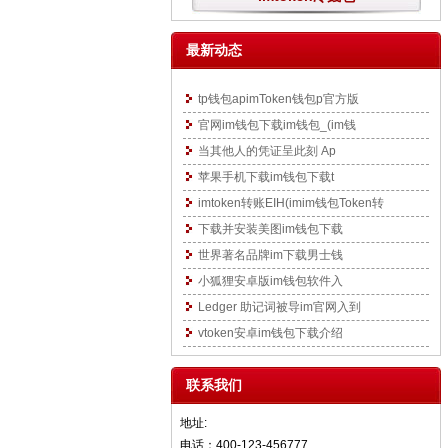
最新动态
tp钱包apimToken钱包p官方版
官网im钱包下载im钱包_(im钱
当其他人的凭证呈此刻 Ap
苹果手机下载im钱包下载t
imtoken转账EIH(imim钱包Token转
下载并安装美图im钱包下载
世界著名品牌im下载男士钱
小狐狸安卓版im钱包软件入
Ledger 助记词被导im官网入到
vtoken安卓im钱包下载介绍
联系我们
地址:
电话：400-123-456777