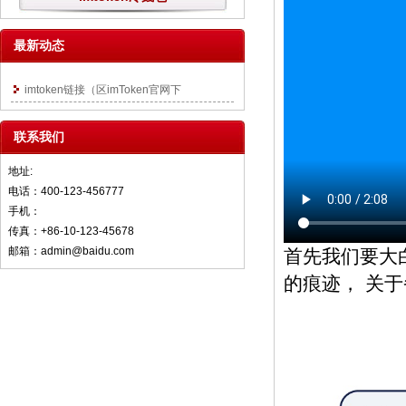
最新动态
imtoken链接（区imToken官网下
联系我们
地址:
电话：400-123-456777
手机：
传真：+86-10-123-45678
邮箱：admin@baidu.com
首先我们要大
的痕迹， 关