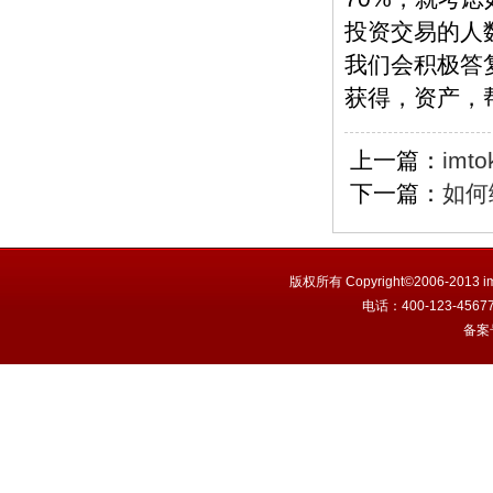
投资交易的人
我们会积极答
获得，资产，
上一篇：
imt
下一篇：
如何
版权所有 Copyright©2006-201
电话：400-123-456
备案号