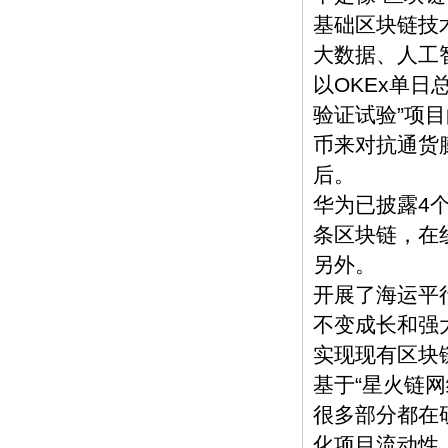
基础区块链技
大数据、人工
以OKEx单日
验证试验”项
币来对抗通货
后。
华为已披露4
条区块链，在
另外。
开展了海运平
不变成长和强
实现现有区块
基于“星火链网
很多部分都在
化项目流动性