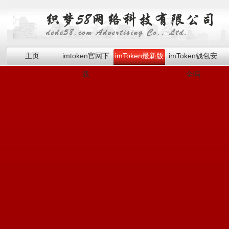
主页
imtoken官网下
imToken最新版
imToken钱包安
载
全吗