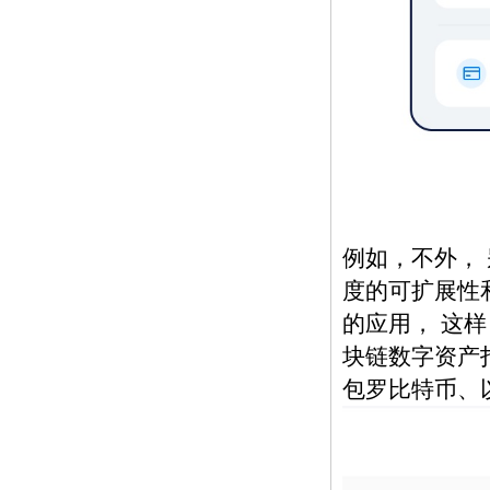
例如，不外，
度的可扩展性
的应用， 这样，
块链数字资产打
包罗比特币、