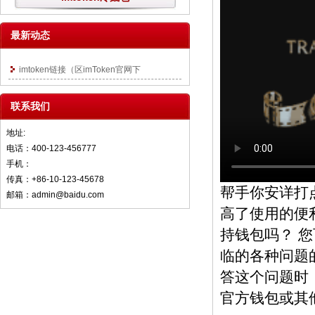
最新动态
imtoken链接（区imToken官网下
联系我们
地址:
电话：400-123-456777
手机：
传真：+86-10-123-45678
帮手你安详打点
邮箱：admin@baidu.com
高了使用的便利
持钱包吗？ 
临的各种问题
答这个问题时
官方钱包或其