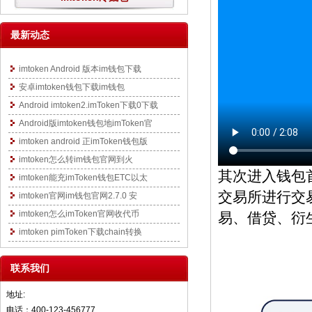
最新动态
imtoken Android 版本im钱包下载
安卓imtoken钱包下载im钱包
Android imtoken2.imToken下载0下载
Android版imtoken钱包地imToken官
imtoken android 正imToken钱包版
imtoken怎么转im钱包官网到火
其次进入钱包
imtoken能充imToken钱包ETC以太
交易所进行交
imtoken官网im钱包官网2.7.0 安
imtoken怎么imToken官网收代币
易、借贷、衍
imtoken pimToken下载chain转换
联系我们
地址:
电话：400-123-456777