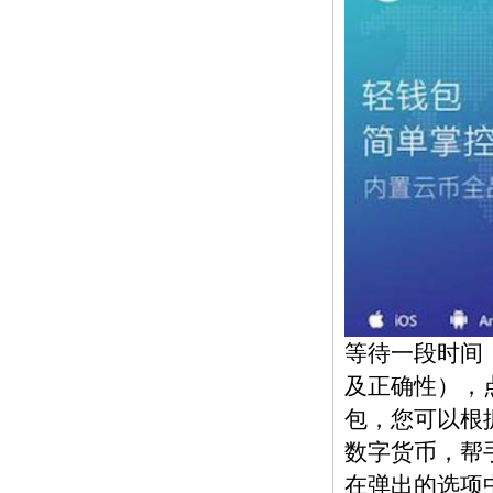
等待一段时间
及正确性），
包，您可以根
数字货币，帮
在弹出的选项