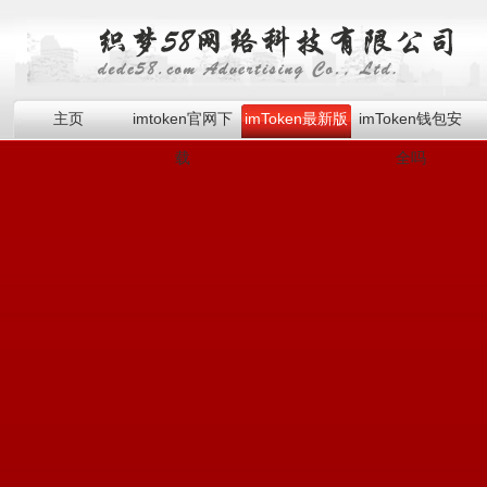
主页
imtoken官网下
imToken最新版
imToken钱包安
载
全吗