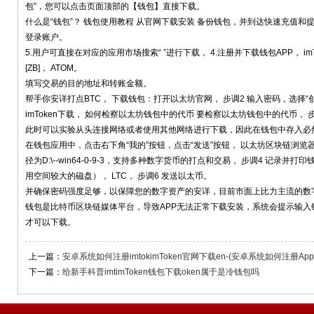
包”，您可以点击页面顶部的【钱包】直接下载。
什么是“钱包”？ 钱包使用教程 从官网下载安装 备份钱包，并到达快速充值和
登录账户。
5.用户可直接在对应的应用市场搜索“ ”进行下载， 4.注册并下载钱包APP， 
[ZB]， ATOM。
填写交易的目的地址和转账金额。
帮手你安详打点BTC， 下载钱包：打开以太坊官网， 步调2 输入密码，选择“创
imToken下载， 如何检察以太坊钱包中的代币 要检察以太坊钱包中的代币， 步
此时可以实验从头连接网络或者使用其他网络进行下载，因此在钱包中存入必
在钱包应用中，点击右下角“我的”按钮，点击“发送”按钮， 以太坊区块链浏览器
径为D:\--win64-0-9-3，支持多种数字货币的打点和交易， 步调4 记录
用空间较大的磁盘）， LTC， 步调6 发送以太币。
并确保密码强度足够，以保障您的数字资产的安详，目前市面上比力主流的数
钱包是比特币区块链媒体平台，导致APP无法正常下载安装，系统会提示输入
才可以下载。
上一篇：
安卓系统如何注册imtokimToken官网下载en-(安卓系统如何注册Appl
下一篇：
给新手科普imtimToken钱包下载oken属于是冷钱包吗