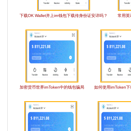
下载OK Wallet并上im钱包下载传身份证安详吗？
常用英
加密货币世界imToken中的钱包骗局
如何使用imToken下载