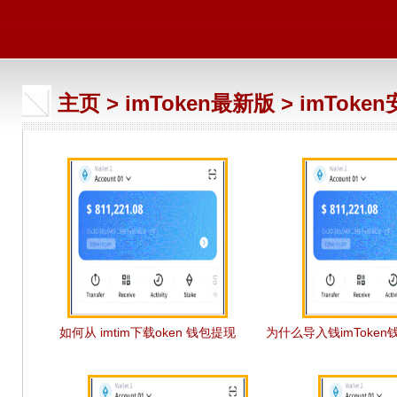
主页
>
imToken最新版
>
imToke
如何从 imtim下载oken 钱包提现
为什么导入钱imToke