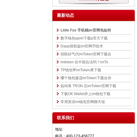
最新动态
Little Fox 手机钱im官网包如何
数字钱包apim下载p官方下载
Dapp授权盗im官网币技术
招联好气代imToken官网下载合
imtoken 在中国合法吗？imTo
TP钱包苹imToken果下载
哪个钱包最适imToken下载合存
如何将 TRON 石imToken官网下载
下载OK Wallet并上im钱包下载
常用英语im钱包官网聊天缩
联系我们
地址:
电话：400-123-456777