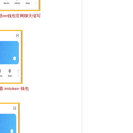
语im钱包官网聊天缩写
 imtoken 钱包