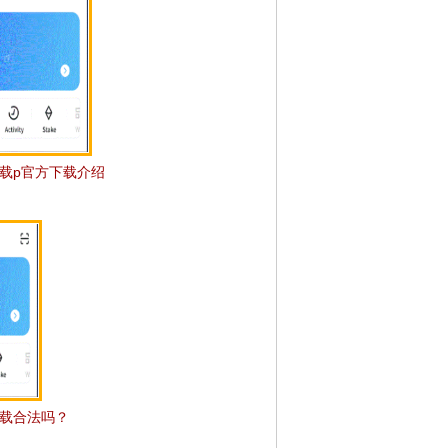
下载p官方下载介绍
下载合法吗？