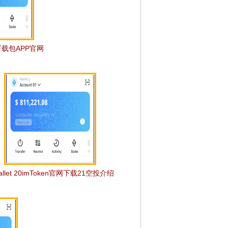
下载包APP官网
allet 20imToken官网下载21空投介绍