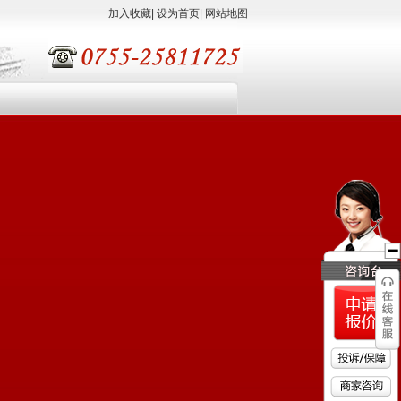
加入收藏
|
设为首页
|
网站地图