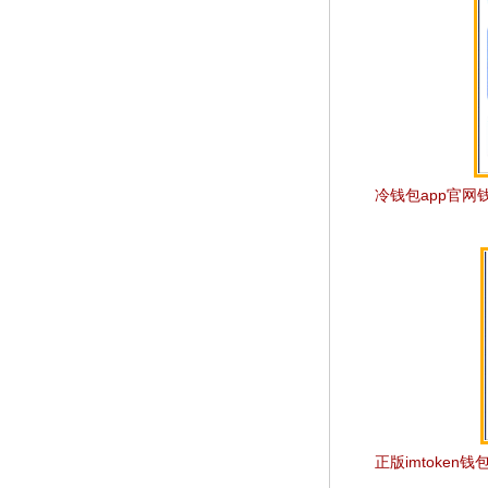
冷钱包app官网钱
正版imtoken钱