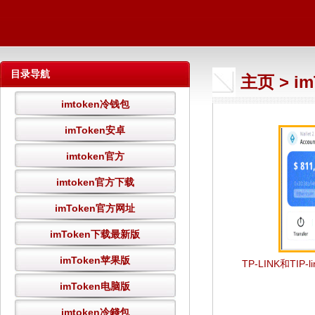
目录导航
主页
>
i
imtoken冷钱包
imToken安卓
imtoken官方
imtoken官方下载
imToken官方网址
imToken下载最新版
imToken苹果版
TP-LINK和TI
imToken电脑版
imtoken冷錢包