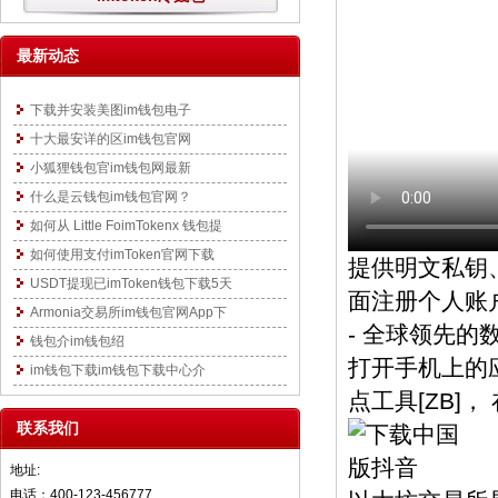
最新动态
下载并安装美图im钱包电子
十大最安详的区im钱包官网
小狐狸钱包官im钱包网最新
什么是云钱包im钱包官网？
如何从 Little FoimTokenx 钱包提
如何使用支付imToken官网下载
提供明文私钥
USDT提现已imToken钱包下载5天
面注册个人账
Armonia交易所im钱包官网App下
- 全球领先
钱包介im钱包绍
打开手机上的应
im钱包下载im钱包下载中心介
点工具[ZB]
联系我们
地址:
电话：400-123-456777