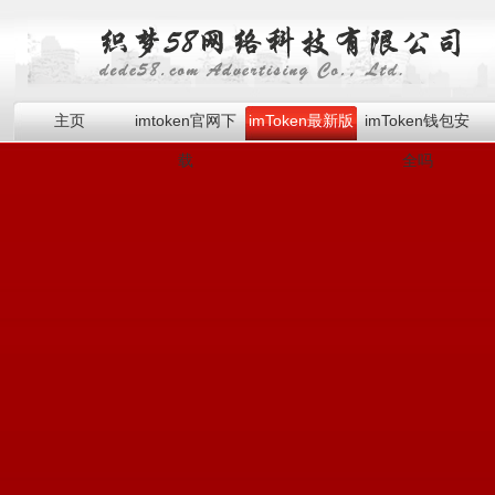
主页
imtoken官网下
imToken最新版
imToken钱包安
载
全吗