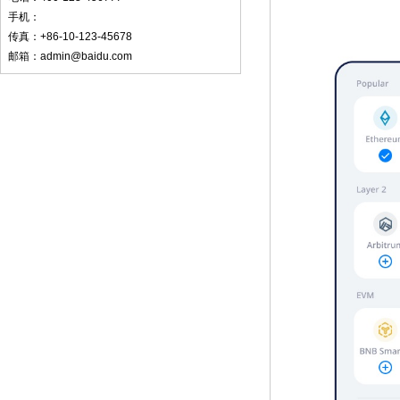
手机：
传真：+86-10-123-45678
邮箱：admin@baidu.com