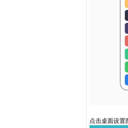
点击桌面设置