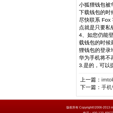
小狐狸钱包被
下载钱包的时候
尽快联系 F
点就是只要私
4、如您仍能
载钱包的时候最
狸钱包的登录
华为手机将不
3.是的，可
上一篇：
imt
下一篇：
手机
版权所有 Copyright©2006-201