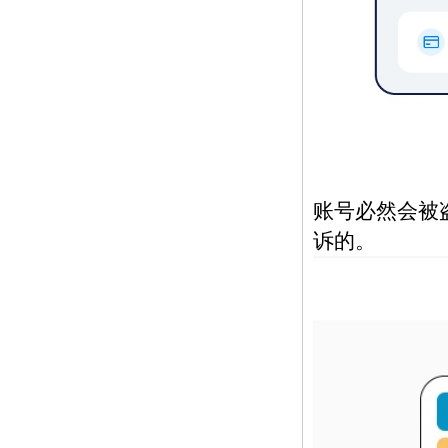
账号必然会被
诉的。