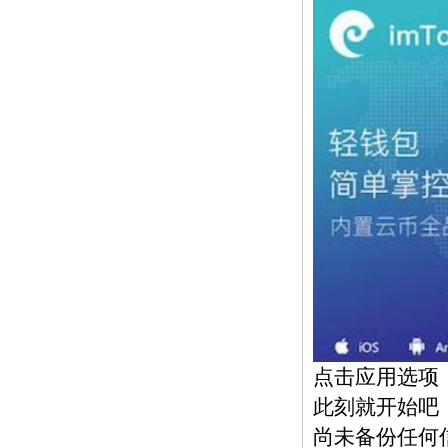
点击应用选项
此刻就开始吧！
尚未备份任何