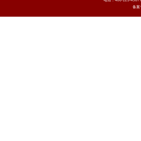
电话：400-123-456
备案号