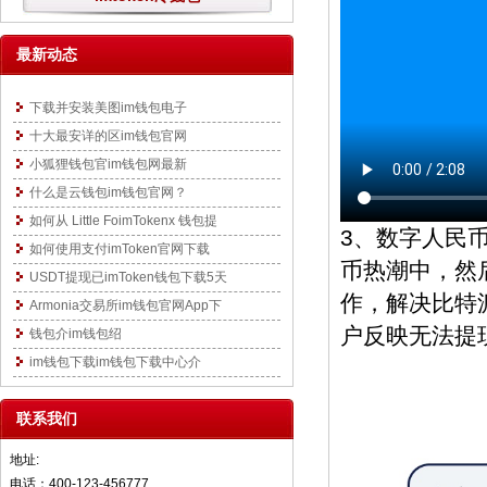
最新动态
下载并安装美图im钱包电子
十大最安详的区im钱包官网
小狐狸钱包官im钱包网最新
什么是云钱包im钱包官网？
如何从 Little FoimTokenx 钱包提
3、数字人民币
如何使用支付imToken官网下载
币热潮中，然后
USDT提现已imToken钱包下载5天
作，解决比特
Armonia交易所im钱包官网App下
户反映无法提
钱包介im钱包绍
im钱包下载im钱包下载中心介
联系我们
地址:
电话：400-123-456777