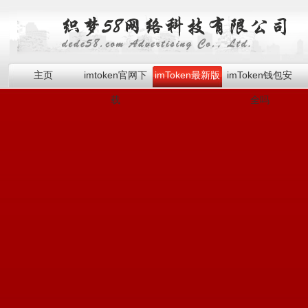
主页
imtoken官网下
imToken最新版
imToken钱包安
载
全吗