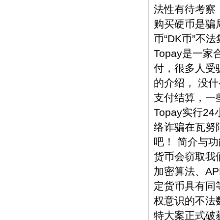
法性有待考察，
购买硬币是骗局
币“DK币”不
Topay是
付，很多人受骗
的介绍， 没
支付结算，一
Topay实行
络诈骗在瓦努
吧！ 简介与
货币会窃取我
加密算法、A
定货币具有同
权意识的不法
特大案正式破获