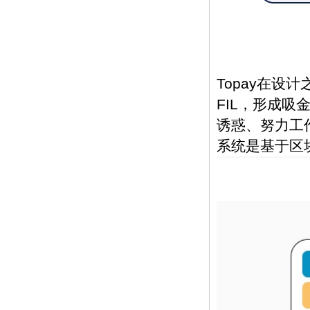
Topay在
FIL，形成
诱惑、努力工
系统是基于区