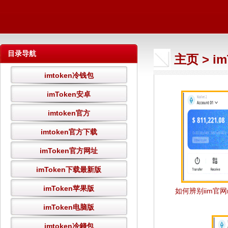
目录导航
主页
>
i
imtoken冷钱包
imToken安卓
imtoken官方
imtoken官方下载
imToken官方网址
imToken下载最新版
imToken苹果版
如何辨别iim官网
imToken电脑版
imtoken冷錢包