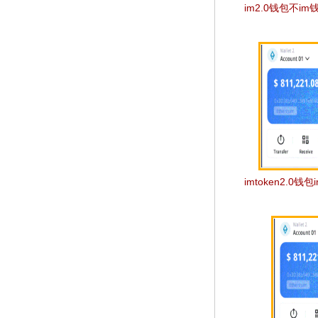
im2.0钱包不i
imtoken2.0钱