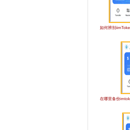
如何辨别iimTok
在哪里备份imto